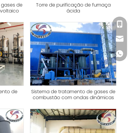
 gases de
Torre de purificação de fumaça
voltaico
ácida
+86- 1
xitian
+86- 1
ento de
Sistema de tratamento de gases de
combustão com ondas dinâmicas