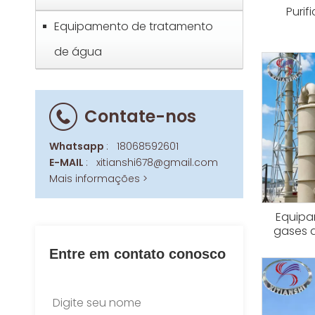
Purif
Equipamento de tratamento
de água
Contate-nos
Whatsapp
:
18068592601
E-MAIL
:
xitianshi678@gmail.com
Mais informações >
Equipa
gases 
Entre em contato conosco