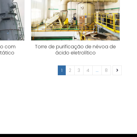
ção com
Torre de purificação de névoa de
tático
ácido eletrolítico
1
2
3
4
...
8