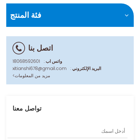
فئة المنتج
اتصل بنا
واتس اب
:
18068592601
البريد الإلكتروني
:
xitianshi678@gmail.com
مزيد من المعلومات>
تواصل معنا