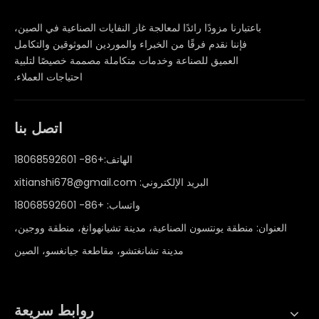
باعتبارنا مزودًا رائدًا لمعالجة غاز النفايات الصناعية في الصين،
فإننا نقدم فرقًا من الخبراء والموردين الموثوقين والتكامل
العميق للصناعة وخدمات متكاملة مصممة خصيصًا لتلبية
احتياجات العملاء.
اتصل بنا
الهاتف:+86- 18068592601
البريد الإلكتروني:
xitianshi678@gmail.com
واتساب:
+86- 18068592601
العنوان: منطقة يونتسون الصناعية، مدينة تشيانهوانغ، منطقة ووجين،
مدينة تشانغتشو، مقاطعة جيانغسو، الصين
روابط سريعة