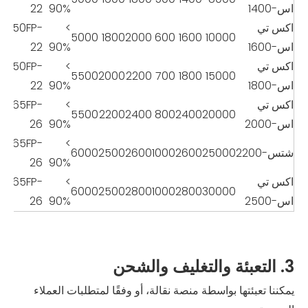
اس-1400
90%
22
اكس تي
>
50FP-
5000
1800
2000
600
1600
10000
اس-1600
90%
22
اكس تي
>
50FP-
5500
2000
2200
700
1800
15000
اس-1800
90%
22
اكس تي
>
65FP-
5500
2200
2400
800
2400
20000
اس-2000
90%
26
65FP-
>
شتس-2200
25000
2600
1000
2600
2500
6000
26
90%
اكس تي
>
65FP-
6000
2500
2800
1000
2800
30000
اس-2500
90%
26
3. التعبئة والتغليف والشحن
يمكننا تعبئتها بواسطة منصة نقالة، أو وفقًا لمتطلبات العملاء