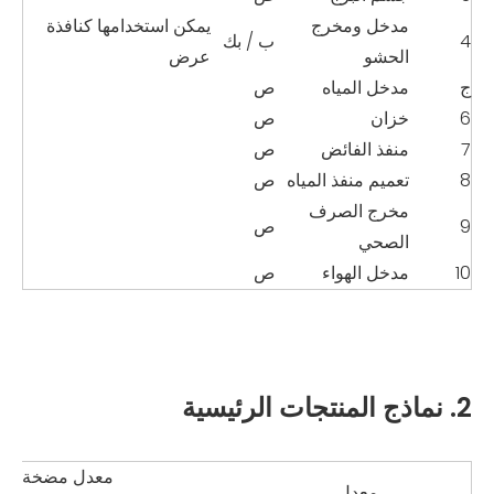
مدخل ومخرج
يمكن استخدامها كنافذة
4
ب / بك
الحشو
عرض
ج
مدخل المياه
ص
6
خزان
ص
7
منفذ الفائض
ص
8
تعميم منفذ المياه
ص
مخرج الصرف
9
ص
الصحي
10
مدخل الهواء
ص
2. نماذج المنتجات الرئيسية
معدل
مضخة
معدل