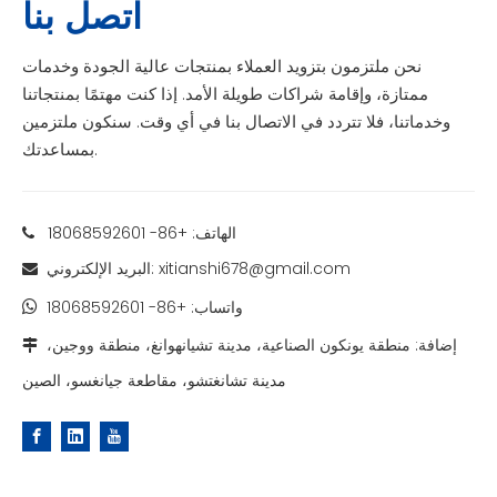
اتصل بنا
نحن ملتزمون بتزويد العملاء بمنتجات عالية الجودة وخدمات
ممتازة، وإقامة شراكات طويلة الأمد. إذا كنت مهتمًا بمنتجاتنا
وخدماتنا، فلا تتردد في الاتصال بنا في أي وقت. سنكون ملتزمين
بمساعدتك.
الهاتف: +86- 18068592601

xitianshi678@gmail.com
البريد الإلكتروني:

واتساب:
+86- 18068592601

إضافة: منطقة يونكون الصناعية، مدينة تشيانهوانغ، منطقة ووجين،

مدينة تشانغتشو، مقاطعة جيانغسو، الصين