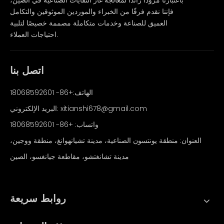
باعتبارنا مزودًا رائدًا لمعالجة غاز النفايات الصناعية في الصين،
فإننا نقدم فرقًا من الخبراء والموردين الموثوقين والتكامل
العميق للصناعة وخدمات متكاملة مصممة خصيصًا لتلبية
احتياجات العملاء.
اتصل بنا
الهاتف:+86- 18068592601
xitianshi678@gmail.com
البريد الإلكتروني:
واتساب:
+86- 18068592601
العنوان: منطقة يونتسون الصناعية، مدينة تشيانهوانغ، منطقة ووجين،
مدينة تشانغتشو، مقاطعة جيانغسو، الصين
روابط سريعة