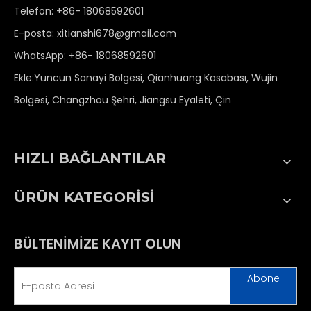
Telefon: +86- 18068592601
E-posta:
xitianshi678@gmail.com
WhatsApp:
+86- 18068592601
Ekle:Yuncun Sanayi Bölgesi, Qianhuang Kasabası, Wujin
Bölgesi, Changzhou Şehri, Jiangsu Eyaleti, Çin
HIZLI BAĞLANTILAR
ÜRÜN KATEGORİSİ
BÜLTENİMİZE KAYIT OLUN
Abone