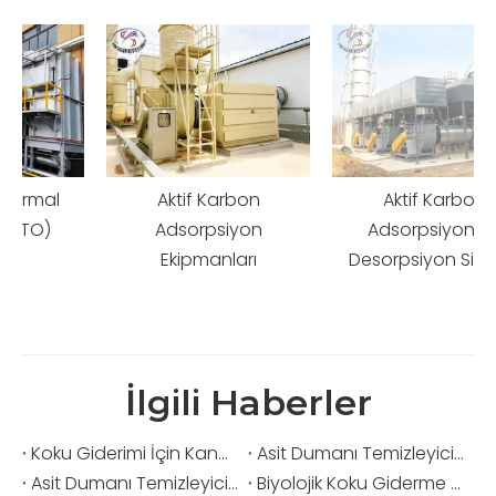
Aktif Karbon
Aktif Karbon
Adsorpsiyon
Adsorpsiyon ve
Ekipmanları
Desorpsiyon Sistemi
İlgili Haberler
Koku Giderimi İçin Kanalizasyon Havuzlarının Kapatılması Gerekli Midir?
Asit Dumanı Temizleyicinin Çalışma Prensibi Nedir?
Asit Dumanı Temizleyiciler Hangi Endüstrilerde Yaygın Olarak Kullanılmaktadır?
Biyolojik Koku Giderme Yöntemi VOC Egzoz Gazlarını Nasıl Tedavi Eder?