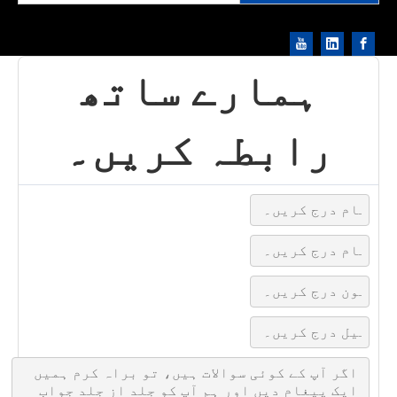
ہمارے ساتھ
رابطہ کریں۔