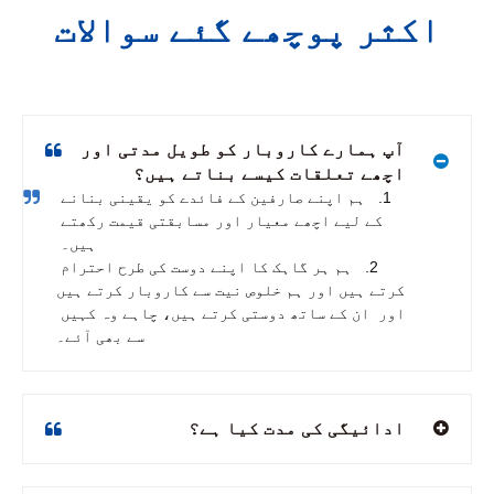
اکثر پوچھے گئے سوالات
آپ ہمارے کاروبار کو طویل مدتی اور
اچھے تعلقات کیسے بناتے ہیں؟
1. 
 ہم اپنے صارفین کے فائدے کو یقینی بنانے 
کے لیے اچھے معیار اور مسابقتی قیمت رکھتے 
ہیں۔ 
2. 
 ہم ہر گاہک کا اپنے دوست کی طرح احترام 
کرتے ہیں اور ہم خلوص نیت سے کاروبار کرتے ہیں 
اور 
ان کے ساتھ دوستی کرتے ہیں، چاہے وہ کہیں 
سے بھی آئے۔
ادائیگی کی مدت کیا ہے؟