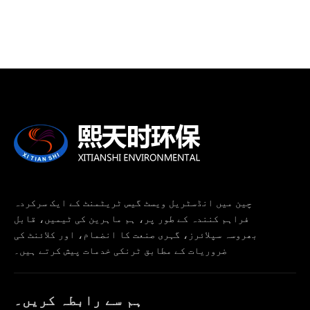
چین میں انڈسٹریل ویسٹ گیس ٹریٹمنٹ کے ایک سرکردہ
فراہم کنندہ کے طور پر، ہم ماہرین کی ٹیمیں، قابل
بھروسہ سپلائرز، گہری صنعت کا انضمام، اور کلائنٹ کی
ضروریات کے مطابق ٹرنکی خدمات پیش کرتے ہیں۔
ہم سے رابطہ کریں۔