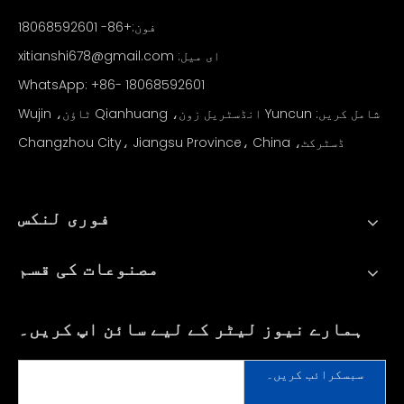
فون:+86- 18068592601
ای میل:
xitianshi678@gmail.com
WhatsApp:
+86- 18068592601
شامل کریں: Yuncun انڈسٹریل زون، Qianhuang ٹاؤن، Wujin
ڈسٹرکٹ، Changzhou City، Jiangsu Province، China
فوری لنکس
مصنوعات کی قسم
ہمارے نیوز لیٹر کے لیے سائن اپ کریں۔
سبسکرائب کریں۔