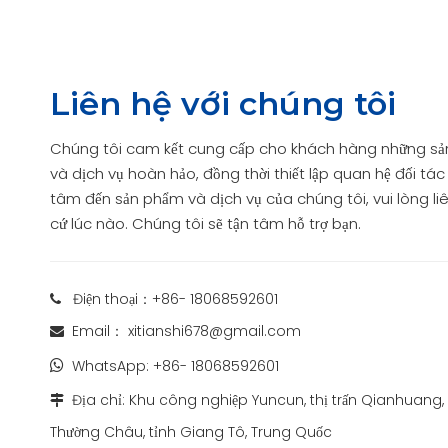
Liên hệ với chúng tôi
Chúng tôi cam kết cung cấp cho khách hàng những sả
và dịch vụ hoàn hảo, đồng thời thiết lập quan hệ đối tác
tâm đến sản phẩm và dịch vụ của chúng tôi, vui lòng liê
cứ lúc nào. Chúng tôi sẽ tận tâm hỗ trợ bạn.
Điện thoại：+86- 18068592601

Email：
xitianshi678@gmail.com

WhatsApp:
+86- 18068592601

Địa chỉ: Khu công nghiệp Yuncun, thị trấn Qianhuang,

Thường Châu, tỉnh Giang Tô, Trung Quốc