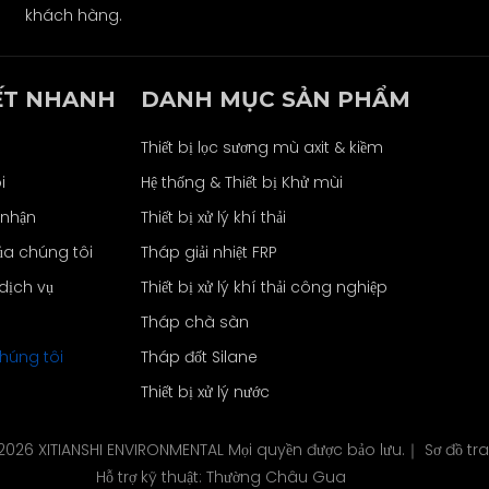
khách hàng.
ẾT NHANH
DANH MỤC SẢN PHẨM
Thiết bị lọc sương mù axit & kiềm
i
Hệ thống & Thiết bị Khử mùi
 nhận
Thiết bị xử lý khí thải
a chúng tôi
Tháp giải nhiệt FRP
dịch vụ
Thiết bị xử lý khí thải công nghiệp
Tháp chà sàn
chúng tôi
Tháp đốt Silane
Thiết bị xử lý nước
2026
XITIANSHI ENVIRONMENTAL Mọi quyền được bảo lưu.｜
Sơ đồ t
Hỗ trợ kỹ thuật:
Thường Châu Gua