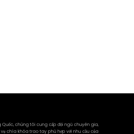
ng Quốc, chúng tôi cung cấp đội ngũ chuyên gia,
vụ chìa khóa trao tay phù hợp với nhu cầu của