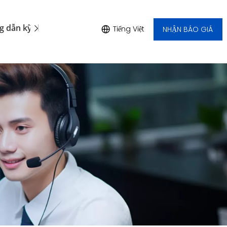
 dẫn kỹ thuật
Tin tức
Tiếng Việt
NHẬN BÁO GIÁ »