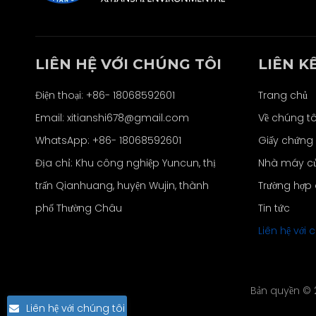
LIÊN HỆ VỚI CHÚNG TÔI
LIÊN K
Điện thoại: +86- 18068592601
Trang chủ
Email:
xitianshi678@gmail.com
Về chúng tô
WhatsApp:
+86- 18068592601
Giấy chứng
Địa chỉ: Khu công nghiệp Yuncun, thị
Nhà máy củ
trấn Qianhuang, huyện Wujin, thành
Trường hợp 
phố Thường Châu
Tin tức
Liên hệ với 
Bản quyền ©
Liên hệ với chúng tôi