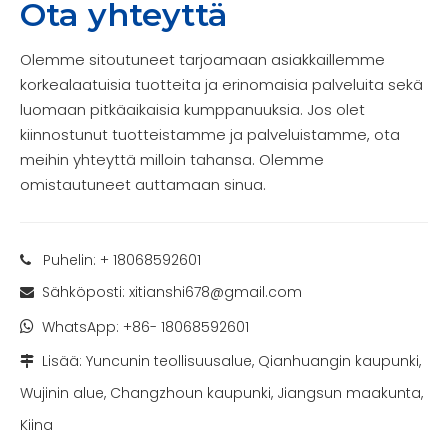
Ota yhteyttä
Olemme sitoutuneet tarjoamaan asiakkaillemme
korkealaatuisia tuotteita ja erinomaisia ​​palveluita sekä
luomaan pitkäaikaisia ​​kumppanuuksia. Jos olet
kiinnostunut tuotteistamme ja palveluistamme, ota
meihin yhteyttä milloin tahansa. Olemme
omistautuneet auttamaan sinua.
Puhelin: + 18068592601

Sähköposti:
xitianshi678@gmail.com

WhatsApp:
+86- 18068592601

Lisää: Yuncunin teollisuusalue, Qianhuangin kaupunki,

Wujinin alue, Changzhoun kaupunki, Jiangsun maakunta,
Kiina