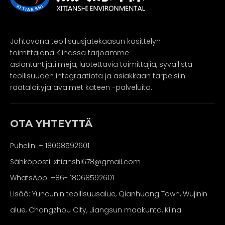
Johtavana teollisuusjätekaasun käsittelyn
toimittajana Kiinassa tarjoamme
asiantuntijatiimejä, luotettavia toimittajia, syvällistä
teollisuuden integraatiota ja asiakkaan tarpeisiin
räätälöityjä avaimet käteen -palveluita.
OTA YHTEYTTÄ
Puhelin: + 18068592601
Sähköposti:
xitianshi678@gmail.com
WhatsApp:
+86- 18068592601
Lisää: Yuncunin teollisuusalue, Qianhuang Town, Wujinin
alue, Changzhou City, Jiangsun maakunta, Kiina