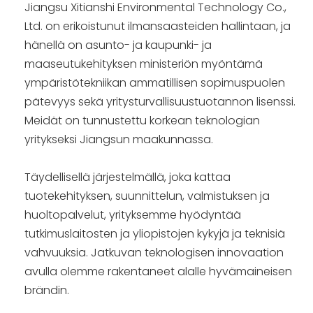
Jiangsu Xitianshi Environmental Technology Co.,
Ltd. on erikoistunut ilmansaasteiden hallintaan, ja
hänellä on asunto- ja kaupunki- ja
maaseutukehityksen ministeriön myöntämä
ympäristötekniikan ammatillisen sopimuspuolen
pätevyys sekä yritysturvallisuustuotannon lisenssi.
Meidät on tunnustettu korkean teknologian
yritykseksi Jiangsun maakunnassa.
Täydellisellä järjestelmällä, joka kattaa
tuotekehityksen, suunnittelun, valmistuksen ja
huoltopalvelut, yrityksemme hyödyntää
tutkimuslaitosten ja yliopistojen kykyjä ja teknisiä
vahvuuksia. Jatkuvan teknologisen innovaation
avulla olemme rakentaneet alalle hyvämaineisen
brändin.