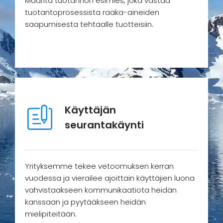
Määritä tuotannon esimies, joka vastaa
tuotantoprosessista raaka-aineiden
saapumisesta tehtaalle tuotteisiin.
Käyttäjän
seurantakäynti
Yrityksemme tekee vetoomuksen kerran
vuodessa ja vierailee ajoittain käyttäjien luona
vahvistaakseen kommunikaatiota heidän
kanssaan ja pyytääkseen heidän
mielipiteitään.