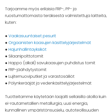
Tarjoamme myös erilaisia ​​FRP-, PP- ja
ruostumattomasta teräksestä valmistettuja laitteita,
kuten:
●
Vaakasuuntaiset pesurit
●
Orgaanisten kaasujen käsittelyjärjestelmät
●
Hajunhallintayksiköt
● Silaanipolttotornit
● Happo (alkali) savukaasujen puhdistus tornit
● FRP-jäähdytystornit
● Lujitemuoviputket ja varastosäiliöt
● Pölynkerääjät ja vedenkäsittelyjärjestelmät
Tuotteitamme käytetään laajalti sellaisilla aloilla kuin
ei-rautametallien metallurgia, uusi energia,
kunnallinen ympäristönsuojelu, autoteollisuuden