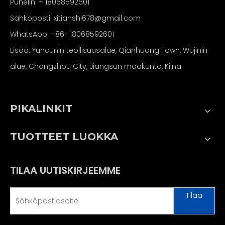
Puhelin: + 18068592601
Sähköposti:
xitianshi678@gmail.com
WhatsApp:
+86- 18068592601
Lisää: Yuncunin teollisuusalue, Qianhuang Town, Wujinin
alue, Changzhou City, Jiangsun maakunta, Kiina
PIKALINKIT
TUOTTEET LUOKKA
TILAA UUTISKIRJEEMME
Tilaa