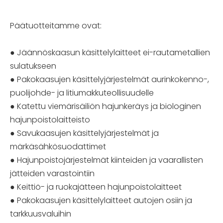
Päätuotteitamme ovat:
● Jäännöskaasun käsittelylaitteet ei-rautametallien
sulatukseen
● Pakokaasujen käsittelyjärjestelmät aurinkokenno-,
puolijohde- ja litiumakkuteollisuudelle
● Katettu viemärisäiliön hajunkeräys ja biologinen
hajunpoistolaitteisto
● Savukaasujen käsittelyjärjestelmät ja
märkäsähkösuodattimet
● Hajunpoistojärjestelmät kiinteiden ja vaarallisten
jätteiden varastointiin
● Keittiö- ja ruokajätteen hajunpoistolaitteet
● Pakokaasujen käsittelylaitteet autojen osiin ja
tarkkuusvaluihin