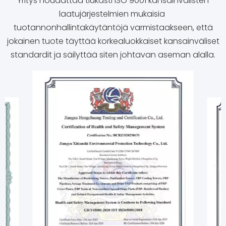
Yritys noudattaa tiukasti ISO 9001 kansainvälisten
laatujärjestelmien mukaisia ​​
tuotannonhallintakäytäntöjä varmistaakseen, että
jokainen tuote täyttää korkealuokkaiset kansainväliset
standardit ja säilyttää siten johtavan aseman alalla.