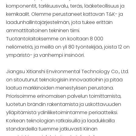
komponentit, tarkkuusvalu, teräs, lääketeollisuus ja
kemikaalit. Olemme perustaneet kattavan T&K- ja
laadunhallintajärjestelmän, jota tukee erittäin
ammattitaitoinen tekninen tiimi.
Tuotantolaitoksemme on kooltaan 8 000
neliömetriä, ja meillä on yli 80 työntekijää, joista 12 on
ympäristö- ja vanhempi insinööri.
Jiangsu Xitianshi Environmental Technology Co., Ltd.
on sitoutunut teknologisiin innovaatioihin ja pitää
laatua markkinoiden menestyksen perustana.
Priorisoimme erinomaisen palvelun toimittamista,
luotetun brändin rakentamista ja uskottavuuden
ylläpitämistä ydinliiketoimintamme periaatteiksi.
Korkean teknologian ratkaisuilla ja laadukkailla
standardeilla tuemme jatkuvasti Kiinan