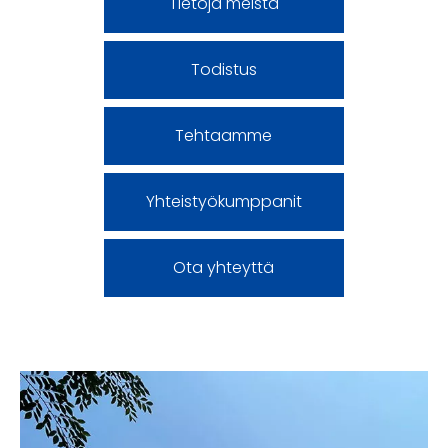
Tietoja meistä
Todistus
Tehtaamme
Yhteistyökumppanit
Ota yhteyttä